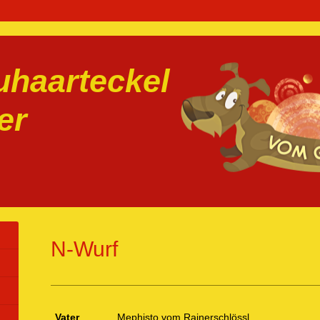
haarteckel
er
N-Wurf
Vater
Mephisto vom Rainerschlössl