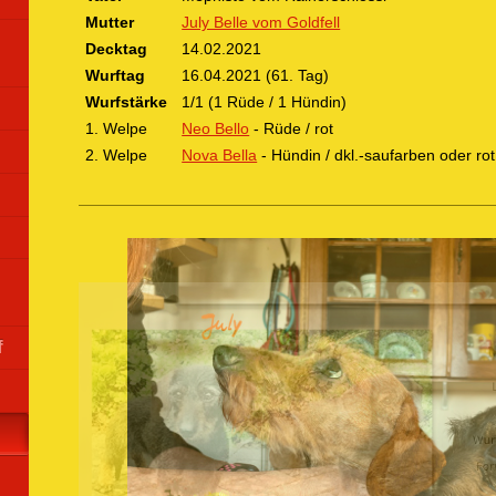
Mutter
July Belle vom Goldfell
Decktag
14.02.2021
Wurftag
16.04.2021 (61. Tag)
Wurfstärke
1/1 (1 Rüde / 1 Hündin)
1. Welpe
Neo Bello
- Rüde / rot
2. Welpe
Nova Bella
- Hündin / dkl.-saufarben oder rot
f