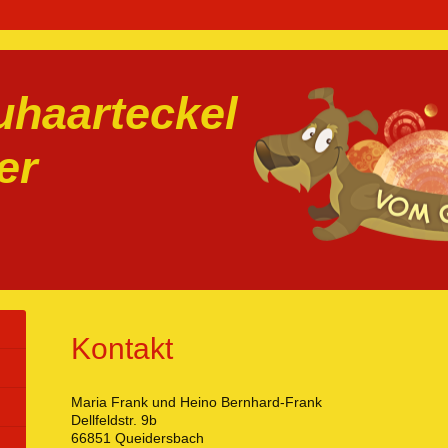
haarteckel
er
Kontakt
Maria Frank und Heino Bernhard-Frank
Dellfeldstr. 9b
66851 Queidersbach