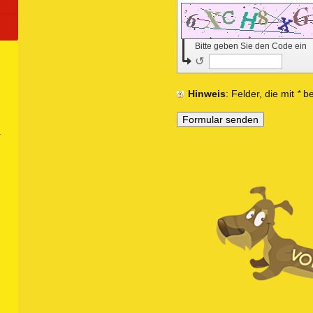
Bitte geben Sie den Code ein
↺
Hinweis
: Felder, die mit
*
be