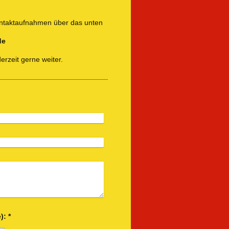
ontaktaufnahmen über das unten
de
erzeit gerne weiter.
Captcha (Spam-Schutz-Code): *