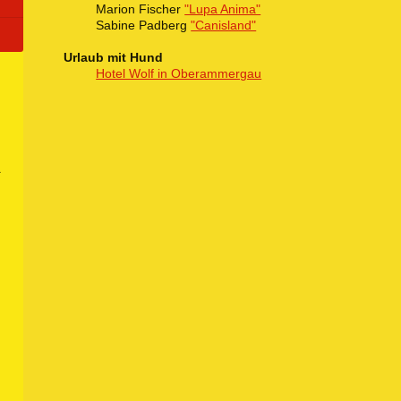
Marion Fischer
"Lupa Anima"
Sabine Padberg
"Canisland"
Urlaub mit Hund
Hotel Wolf in Oberammergau