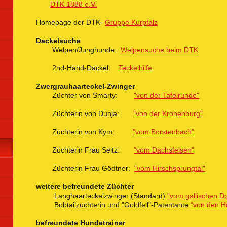
DTK 1888 e.V.
Homepage der DTK-
Gruppe Kurpfalz
Dackelsuche
Welpen/Junghunde:
Welpensuche beim DTK
2nd-Hand-Dackel:
Teckelhilfe
Zwergrauhaarteckel-Zwinger
Züchter von Smarty:
"von der Tafelrunde"
Züchterin von Dunja:
"von der Kronenburg"
Züchterin von Kym:
"vom Borstenbach"
Züchterin Frau Seitz:
"vom Dachsfelsen"
Züchterin Frau Gödtner:
"vom Hirschsprungtal"
weitere befreundete Züchter
Langhaarteckelzwinger (Standard)
"vom gallischen Do
Bobtailzüchterin und "Goldfell"-Patentante
"von den 
befreundete Hundetrainer