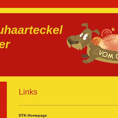
haarteckel
er
Links
DTK-Homepage