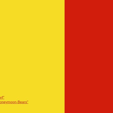
rf"
Honeymoon-Bears"