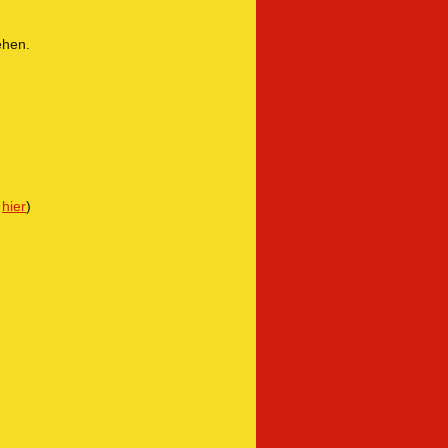
ehen.
r
hier
)