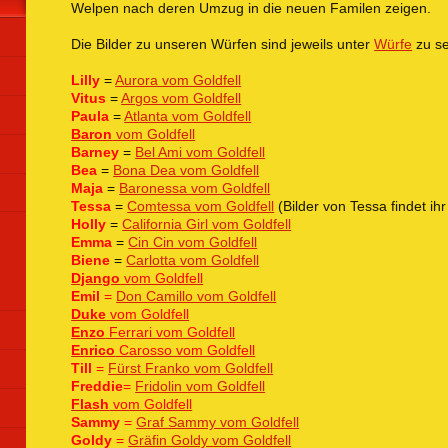
Welpen nach deren Umzug in die neuen Familen zeigen.
Die Bilder zu unseren Würfen sind jeweils unter
Würfe
zu s
Lilly
=
Aurora vom Goldfell
Vitus
=
Argos vom Goldfell
Paula
=
Atlanta vom Goldfell
Baron
vom Goldfell
Barney
=
Bel Ami vom Goldfell
Bea
=
Bona Dea vom Goldfell
Maja
=
Baronessa vom Goldfell
Tessa
=
Comtessa vom Goldfell
(Bilder von Tessa findet ih
Holly
=
California Girl vom Goldfell
Emma
=
Cin Cin vom Goldfell
Biene
=
Carlotta vom Goldfell
Django
vom Goldfell
Emil
=
Don Camillo vom Goldfell
Duke
vom Goldfell
Enzo
Ferrari vom Goldfell
Enrico
Carosso vom Goldfell
Till
=
Fürst Franko vom Goldfell
Freddie
=
Fridolin vom Goldfell
Flash
vom Goldfell
Sammy
=
Graf Sammy vom Goldfell
Goldy
=
Gräfin Goldy vom Goldfell