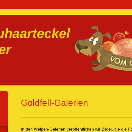
haarteckel
er
Goldfell-Galerien
In den Welpen-Galerien veröffentlichen wir Bilder, die die F