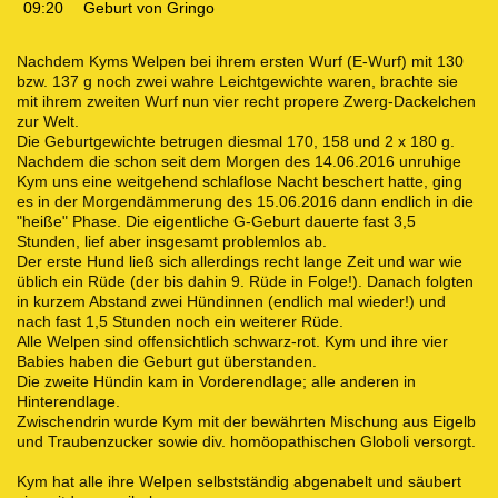
09:20
Geburt von Gringo
Nachdem Kyms Welpen bei ihrem ersten Wurf (E-Wurf) mit 130
bzw. 137 g noch zwei wahre Leichtgewichte waren, brachte sie
mit ihrem zweiten Wurf nun vier recht propere Zwerg-Dackelchen
zur Welt.
Die Geburtgewichte betrugen diesmal 170, 158 und 2 x 180 g.
Nachdem die schon seit dem Morgen des 14.06.2016 unruhige
Kym uns eine weitgehend schlaflose Nacht beschert hatte, ging
es in der Morgendämmerung des 15.06.2016 dann endlich in die
"heiße" Phase. Die eigentliche G-Geburt dauerte fast 3,5
Stunden, lief aber insgesamt problemlos ab.
Der erste Hund ließ sich allerdings recht lange Zeit und war wie
üblich ein Rüde (der bis dahin 9. Rüde in Folge!). Danach folgten
in kurzem Abstand zwei Hündinnen (endlich mal wieder!) und
nach fast 1,5 Stunden noch ein weiterer Rüde.
Alle Welpen sind offensichtlich schwarz-rot. Kym und ihre vier
Babies haben die Geburt gut überstanden.
Die zweite Hündin kam in Vorderendlage; alle anderen in
Hinterendlage.
Zwischendrin wurde Kym mit der bewährten Mischung aus Eigelb
und Traubenzucker sowie div. homöopathischen Globoli versorgt.
Kym hat alle ihre Welpen selbstständig abgenabelt und säubert