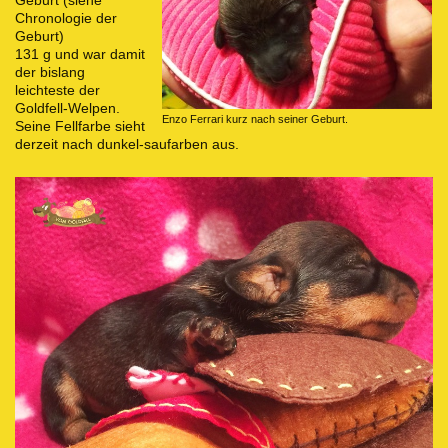
Chronologie der
Geburt)
131 g und war damit
der bislang
leichteste der
Goldfell-Welpen.
Enzo Ferrari kurz nach seiner Geburt.
Seine Fellfarbe sieht
derzeit nach dunkel-saufarben aus.