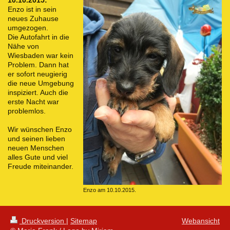
10.10.2015:
Enzo ist in sein
neues Zuhause
umgezogen.
Die Autofahrt in die
Nähe von
Wiesbaden war kein
Problem. Dann hat
er sofort neugierig
die neue Umgebung
inspiziert. Auch die
erste Nacht war
problemlos.
Wir wünschen Enzo
und seinen lieben
neuen Menschen
alles Gute und viel
Freude miteinander.
Enzo am 10.10.2015.
Druckversion
|
Sitemap
Webansicht