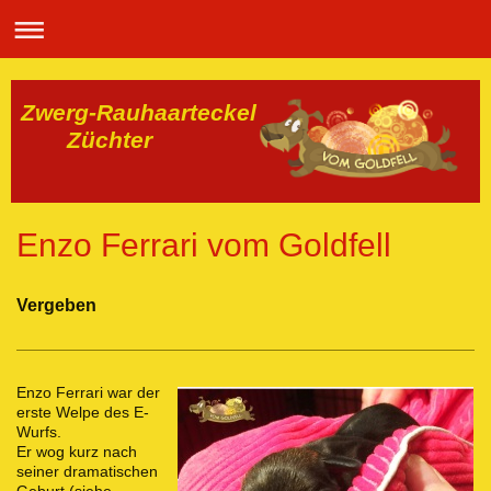
Zwerg-Rauhaarteckel
Züchter
Enzo Ferrari vom Goldfell
Vergeben
Enzo Ferrari war der
erste Welpe des E-
Wurfs.
Er wog kurz nach
seiner dramatischen
Geburt (siehe