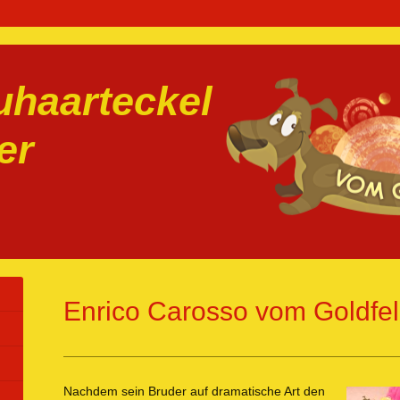
haarteckel
er
Enrico Carosso vom Goldfel
Nachdem sein Bruder auf dramatische Art den