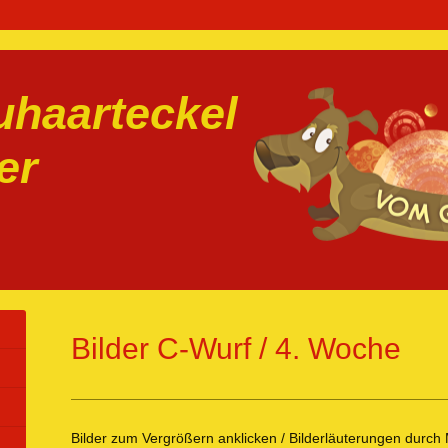
haarteckel
er
Bilder C-Wurf / 4. Woche
Bilder zum Vergrößern anklicken / Bilderläuterungen durch