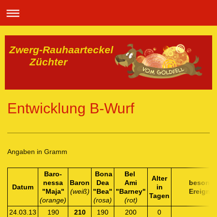
Zwerg-Rauhaarteckel
Züchter
Entwicklung B-Wurf
Angaben in Gramm
Baro-
Bona
Bel
Alter
nessa
Baron
Dea
Ami
besonde
Datum
in
"Maja"
(weiß)
"Bea"
"Barney"
Ereignis
Tagen
(orange)
(rosa)
(rot)
24.03.13
190
210
190
200
0