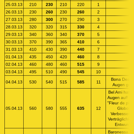
25.03.13
210
230
210
220
1
26.03.13
230
260
230
260
2
27.03.13
280
300
270
290
3
28.03.13
320
320
315
330
4
29.03.13
340
360
340
370
5
30.03.13
370
390
365
410
6
31.03.13
410
430
390
440
7
01.04.13
435
450
420
460
8
02.04.13
460
480
460
515
9
03.04.13
495
510
490
545
10
Bona Dea ha
04.04.13
530
540
515
585
11
Augen geöf
Bel Ami hat a
Augen auf! G
"Fleur de pie
05.04.13
560
580
555
635
12
Globoli z
Verbesserun
Verträglichkei
Entwurmu
Baronessa öff