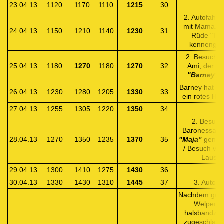
23.04.13
1120
1170
1110
1215
30
2. Autofahrt 
mit Mama. W
24.04.13
1150
1210
1140
1230
31
Rüde "Ted
kennengele
2. Besuch f
25.04.13
1180
1270
1180
1270
32
Ami, der ab 
"Barney"
h
Barney hat se
26.04.13
1230
1280
1205
1330
33
ein rotes Ha
27.04.13
1255
1305
1220
1350
34
2. Besuch
Baronessa, d
28.04.13
1270
1350
1235
1370
35
"Maja"
genann
/ Besuch vo
Lauser
29.04.13
1300
1410
1275
1430
36
30.04.13
1330
1430
1310
1445
37
3. Autofah
Nachdem gest
Welpenwo
halsbandzer
zugeschlage