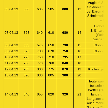
Äuglein! Seit
funktioniert 
06.04.13
600
605
585
660
13
bei Baron die 
Schnittstelle.
w.o.
Globoli
w.
1. Entwur
07.04.13
625
640
610
680
14
(Welpan
Suspensio
08.04.13
655
675
650
730
15
Globoli
w.
09.04.13
675
700
670
750
16
Globoli
w.
10.04.13
725
750
710
795
17
11.04.13
760
770
760
840
18
12.04.13
785
800
775
870
19
Krallen gesc
13.04.13
820
830
805
900
20
Heute waren 
bei sehr w
Wetter (20 G
14.04.13
840
855
820
920
21
lange drau
Langsam werd
auch mobil -
(Link zu "You