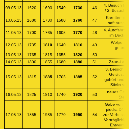
4. Besuch für
09.05.13
1620
1690
1540
1730
46
/ 2. Besuch f
Karotten pur
10.05.13
1680
1730
1580
1760
47
saft ausprob
4. Autofahrt /
11.05.13
1700
1765
1605
1770
48
im Dackelc
Welpensti
12.05.13
1735
1810
1640
1810
49
getestet
13.05.13
1765
1815
1655
1820
50
14.05.13
1800
1855
1680
1880
51
Zaun-Labyr
3. Besuch fü
Geräusch
15.05.13
1815
1885
1705
1885
52
gehört und P
Sticks verti
neues Gerät
16.05.13
1825
1910
1740
1920
53
Steg
Gabe von "Fl
piedra D4"-G
17.05.13
1855
1935
1770
1950
54
zur Verbesser
Verträglichkei
Entwurmu