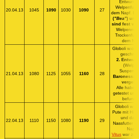
Entwurmu
Welpenfutte
20.04.13
1045
1090
1030
1090
27
dem Napf.
Bo
(
"Bea"
) und
sind fest ve
Welpenmilc
Trockenfutt
dem Nap
Globoli
w.o. / 
geschnitt
2. Entwur
(Welpan
Suspensio
21.04.13
1080
1125
1055
1160
28
Baronessa is
vergebe
Alle haben 
getestet und 
befunde
Globoli
w.o. 
Pute mit Hüt
und dan
22.04.13
1110
1150
1080
1190
29
Nassfutter a
Napf.
Vitus
war zu 