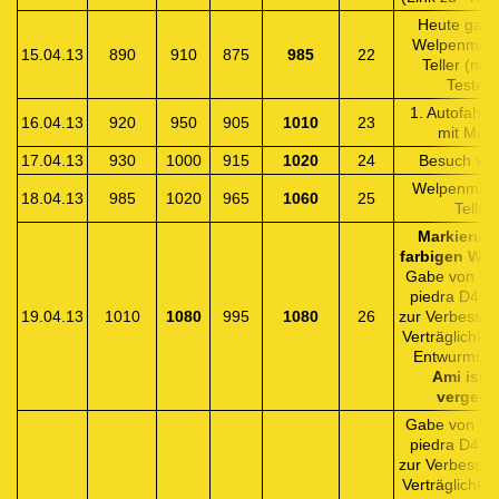
Heute gab'
Welpenmilc
15.04.13
890
910
875
985
22
Teller (nu
Testen)
1. Autofahrt 
16.04.13
920
950
905
1010
23
mit Mam
17.04.13
930
1000
915
1020
24
Besuch von
Welpenmilc
18.04.13
985
1020
965
1060
25
Teller.
Markierung
farbigen Wol
Gabe von "Fl
piedra D4"-G
19.04.13
1010
1080
995
1080
26
zur Verbesser
Verträglichkei
Entwurmung
Ami ist f
vergebe
Gabe von "Fl
piedra D4"-G
zur Verbesser
Verträglichkei