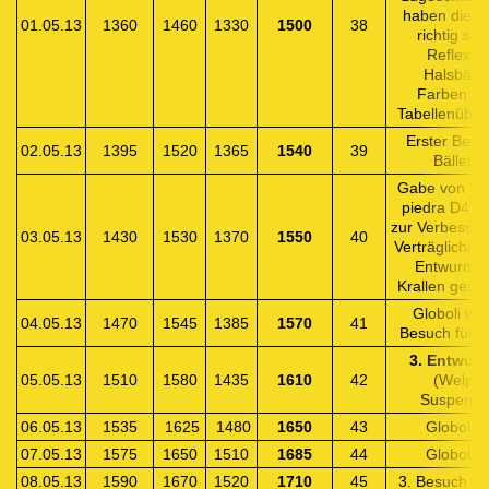
haben die B
01.05.13
1360
1460
1330
1500
38
richtig sch
Reflexio
Halsbänd
Farben: s
Tabellenübers
Erster Besu
02.05.13
1395
1520
1365
1540
39
Bälleba
Gabe von "Fl
piedra D4"-G
zur Verbesser
03.05.13
1430
1530
1370
1550
40
Verträglichkei
Entwurmu
Krallen gesch
Globoli w.o
04.05.13
1470
1545
1385
1570
41
Besuch für B
3. Entwur
05.05.13
1510
1580
1435
1610
42
(Welpan
Suspensio
06.05.13
1535
1625
1480
1650
43
Globoli w
07.05.13
1575
1650
1510
1685
44
Globoli w
08.05.13
1590
1670
1520
1710
45
3. Besuch fü