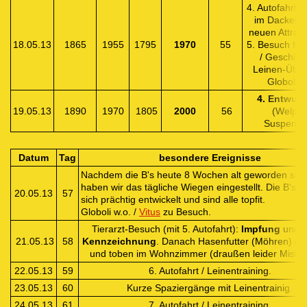
4. Autofahrt /
im Dackelcl
neuen Attrakt
18.05.13
1865
1955
1795
1970
55
5. Besuch für
/ Geschirr
Leinen-Übun
Globoli w
4. Entwur
19.05.13
1890
1970
1805
2000
56
(Welpan
Suspensio
Datum
Tag
besondere Ereignisse
Nachdem die B's heute 8 Wochen alt geworden sind
haben wir das tägliche Wiegen eingestellt. Die B's 
20.05.13
57
sich prächtig entwickelt und sind alle topfit.
Globoli w.o. /
Vitus
zu Besuch.
Tierarzt-Besuch (mit 5. Autofahrt):
Impfung
und
21.05.13
58
Kennzeichnung
. Danach Hasenfutter (Möhren) ge
und toben im Wohnzimmer (draußen leider Mistwet
22.05.13
59
6. Autofahrt / Leinentraining.
23.05.13
60
Kurze Spaziergänge mit Leinentrainig.
24.05.13
61
7. Autofahrt / Leinentraining.