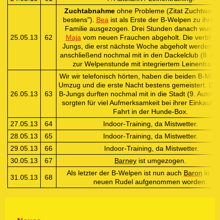
Zuchtabnahme
ohne Probleme (Zitat Zuchtwart: 
bestens").
Bea
ist als Erste der B-Welpen zu ihrer
Familie ausgezogen. Drei Stunden danach wurde
25.05.13
62
Maja
vom neuen Frauchen abgeholt. Die verblie
Jungs, die erst nächste Woche abgeholt werden, d
anschließend nochmal mit in den Dackelclub (8. Aut
zur Welpenstunde mit integriertem Leinentraini
Wir wir telefonisch hörten, haben die beiden B-Mäd
Umzug und die erste Nacht bestens gemeistert. Die
26.05.13
63
B-Jungs durften nochmal mit in die Stadt (9. Autofah
sorgten für viel Aufmerksamkeit bei ihrer Einkaufs
Fahrt in der Hunde-Box.
27.05.13
64
Indoor-Training, da Mistwetter.
28.05.13
65
Indoor-Training, da Mistwetter.
29.05.13
66
Indoor-Training, da Mistwetter.
30.05.13
67
Barney
ist umgezogen.
Als letzter der B-Welpen ist nun auch
Baron
in se
31.05.13
68
neuen Rudel aufgenommen worden.